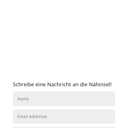
Ich freue mich auf dich!
07545 Gera / Thüringen
Humboldtstraße 31
1. Obergeschoss
Danke für dein Like und deine
Bewertung!
Schreibe eine Nachricht an die Nähinsel!